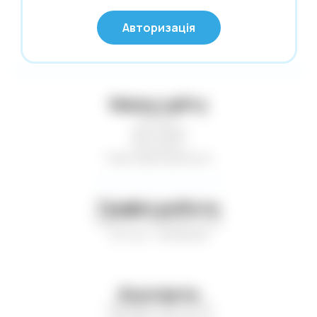
© Глобус 2026,
Калькулятори
Авторизація
Усі права захищені
Карти гральні
Картини за номерами
Касові стрічки. Термоетикетки. Факс-
Мапа сайту
папір
Статті
Клей
Доставка
Контакти
Клейка стрічка. Стрейч-плівка
Нові надходження
Кнопки. Скріпки. Шпильки
Конверти поштові
Графік роботи
Копірка. Міліметрівка. Калька
Пн-Пт — з 9:00 до 17:00
Сб-Нд — вихідний
Коректори
Листівки. Запрошення
Література
Контакти
Маркери. Набори маркерів
+38 (067) 410-75-16