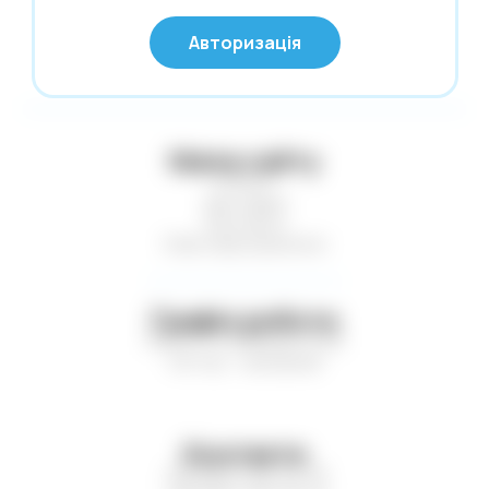
© Глобус 2026,
Калькулятори
Авторизація
Усі права захищені
Карти гральні
Картини за номерами
Касові стрічки. Термоетикетки. Факс-
Мапа сайту
папір
Статті
Клей
Доставка
Контакти
Клейка стрічка. Стрейч-плівка
Нові надходження
Кнопки. Скріпки. Шпильки
Конверти поштові
Графік роботи
Копірка. Міліметрівка. Калька
Пн-Пт — з 9:00 до 17:00
Сб-Нд — вихідний
Коректори
Листівки. Запрошення
Література
Контакти
Маркери. Набори маркерів
+38 (067) 410-75-16