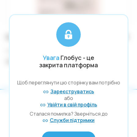
С
Вимірювальне приладдя
Т
Вишивки
Ф
Господарчі товари
Ц
Ч
Готовальні. Циркулі
бланк газ. рахунок А5/100арк. 44004 (50)
Ш
Грамоти
Щ
Код: 143039
Гаманці
Увага
Глобус - це
Немає в наявності
Гумки
закрита платформа
Диски. Флешки. Комп`ютерні
аксесуари
Щоб переглянути цю сторінку вам потрібно
Діркопробивачі
Зареєструватись
Значки
або
Увійти в свій профіль
Зошити
Сталася помилка? Зверніться до
Іграшки
Служби підтримки
© Глобус 2026,
Крейда
Усі права захищені
Календарі