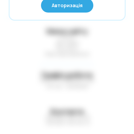
Авторизація
Калькулятори
Карти гральні
Картини за номерами
Мапа сайту
Статті
Касові стрічки. Термоетикетки. Факс-
Доставка
папір
Контакти
Клей
Нові надходження
Клейка стрічка. Стрейч-плівка
Кнопки. Скріпки. Шпильки
Графік роботи
Пн-Пт — з 9:00 до 17:00
Конверти поштові
Сб-Нд — вихідний
Копірка. Міліметрівка. Калька
Коректори
Контакти
Листівки. Запрошення
+38 (067) 410-75-16
Література
+38 (067) 193-95-12
Маркери. Набори маркерів