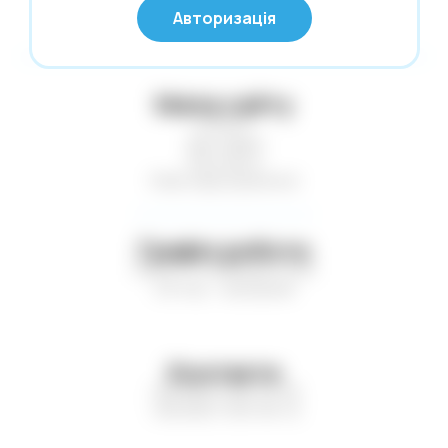
Авторизація
Калькулятори
Карти гральні
Картини за номерами
Мапа сайту
Статті
Касові стрічки. Термоетикетки. Факс-
Доставка
папір
Контакти
Клей
Нові надходження
Клейка стрічка. Стрейч-плівка
Кнопки. Скріпки. Шпильки
Графік роботи
Пн-Пт — з 9:00 до 17:00
Конверти поштові
Сб-Нд — вихідний
Копірка. Міліметрівка. Калька
Коректори
Контакти
Листівки. Запрошення
+38 (067) 410-75-16
Література
+38 (067) 193-95-12
Маркери. Набори маркерів