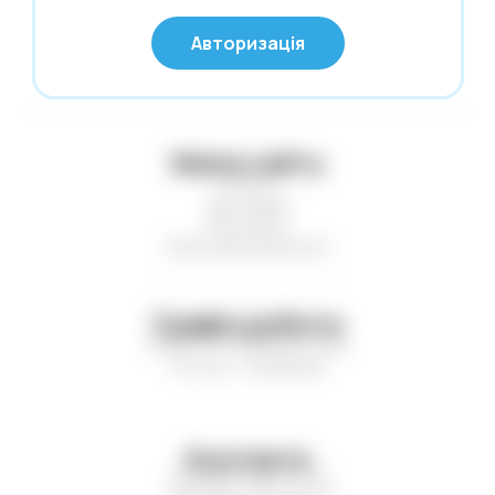
© Глобус 2026,
Калькулятори
Авторизація
Усі права захищені
Карти гральні
Картини за номерами
Касові стрічки. Термоетикетки. Факс-
Мапа сайту
папір
Статті
Клей
Доставка
Контакти
Клейка стрічка. Стрейч-плівка
Нові надходження
Кнопки. Скріпки. Шпильки
Конверти поштові
Графік роботи
Копірка. Міліметрівка. Калька
Пн-Пт — з 9:00 до 17:00
Сб-Нд — вихідний
Коректори
Листівки. Запрошення
Література
Контакти
Маркери. Набори маркерів
+38 (067) 410-75-16