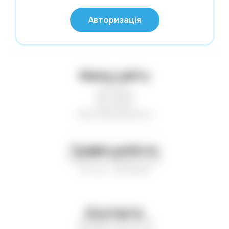
© Глобус 2026,
Калькулятори
Авторизація
Усі права захищені
Карти гральні
Картини за номерами
Касові стрічки. Термоетикетки. Факс-
Мапа сайту
папір
Статті
Клей
Доставка
Контакти
Клейка стрічка. Стрейч-плівка
Нові надходження
Кнопки. Скріпки. Шпильки
Конверти поштові
Графік роботи
Копірка. Міліметрівка. Калька
Пн-Пт — з 9:00 до 17:00
Сб-Нд — вихідний
Коректори
Листівки. Запрошення
Література
Контакти
Маркери. Набори маркерів
+38 (067) 410-75-16