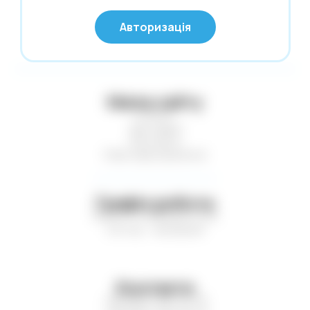
© Глобус 2026,
Калькулятори
Авторизація
Усі права захищені
Карти гральні
Картини за номерами
Касові стрічки. Термоетикетки. Факс-
Мапа сайту
папір
Статті
Клей
Доставка
Контакти
Клейка стрічка. Стрейч-плівка
Нові надходження
Кнопки. Скріпки. Шпильки
Конверти поштові
Графік роботи
Копірка. Міліметрівка. Калька
Пн-Пт — з 9:00 до 17:00
Сб-Нд — вихідний
Коректори
Листівки. Запрошення
Література
Контакти
Маркери. Набори маркерів
+38 (067) 410-75-16