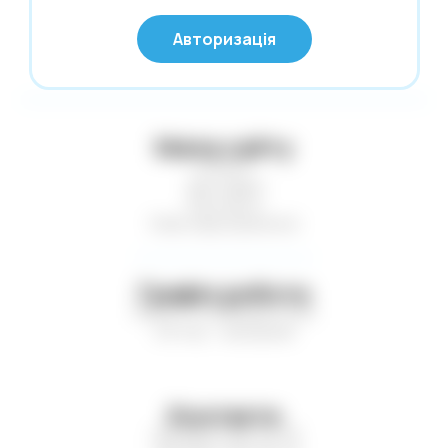
© Глобус 2026,
Калькулятори
Авторизація
Усі права захищені
Карти гральні
Картини за номерами
Касові стрічки. Термоетикетки. Факс-
Мапа сайту
папір
Статті
Клей
Доставка
Контакти
Клейка стрічка. Стрейч-плівка
Нові надходження
Кнопки. Скріпки. Шпильки
Конверти поштові
Графік роботи
Копірка. Міліметрівка. Калька
Пн-Пт — з 9:00 до 17:00
Сб-Нд — вихідний
Коректори
Листівки. Запрошення
Література
Контакти
Маркери. Набори маркерів
+38 (067) 410-75-16