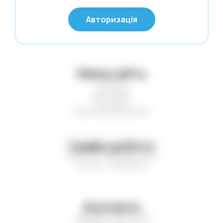
© Глобус 2026,
Калькулятори
Авторизація
Усі права захищені
Карти гральні
Картини за номерами
Касові стрічки. Термоетикетки. Факс-
Мапа сайту
папір
Статті
Клей
Доставка
Контакти
Клейка стрічка. Стрейч-плівка
Нові надходження
Кнопки. Скріпки. Шпильки
Конверти поштові
Графік роботи
Копірка. Міліметрівка. Калька
Пн-Пт — з 9:00 до 17:00
Сб-Нд — вихідний
Коректори
Листівки. Запрошення
Література
Контакти
Маркери. Набори маркерів
+38 (067) 410-75-16