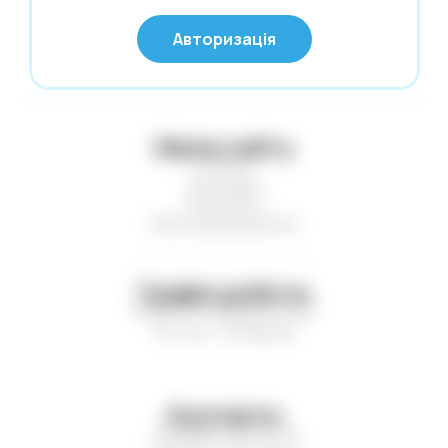
© Глобус 2026,
Калькулятори
Авторизація
Усі права захищені
Карти гральні
Картини за номерами
Касові стрічки. Термоетикетки. Факс-
Мапа сайту
папір
Статті
Клей
Доставка
Контакти
Клейка стрічка. Стрейч-плівка
Нові надходження
Кнопки. Скріпки. Шпильки
Конверти поштові
Графік роботи
Копірка. Міліметрівка. Калька
Пн-Пт — з 9:00 до 17:00
Сб-Нд — вихідний
Коректори
Листівки. Запрошення
Література
Контакти
Маркери. Набори маркерів
+38 (067) 410-75-16